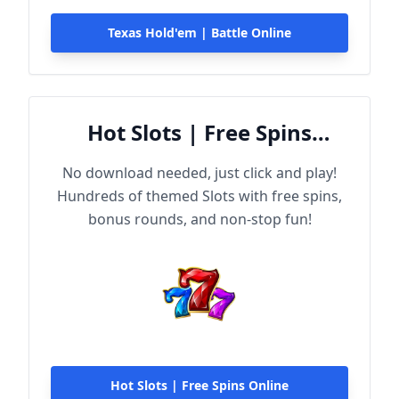
Texas Hold'em | Battle Online
Hot Slots | Free Spins
Online
No download needed, just click and play!
Hundreds of themed Slots with free spins,
bonus rounds, and non-stop fun!
Hot Slots | Free Spins Online