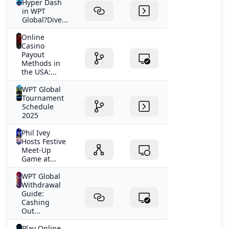
Hyper Dash
in WPT
Global?Dive...
Online
Casino
Payout
Methods in
the USA:...
WPT Global
Tournament
Schedule
2025
Phil Ivey
Hosts Festive
Meet-Up
Game at...
WPT Global
Withdrawal
Guide:
Cashing
Out...
Play Online