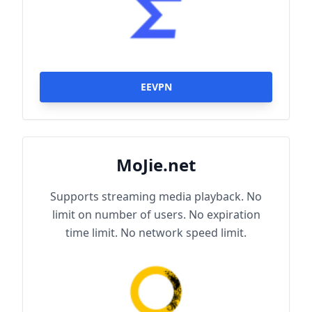
EEVPN
MoJie.net
Supports streaming media playback. No
limit on number of users. No expiration
time limit. No network speed limit.