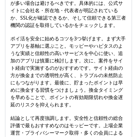
が多い場合は避けるべきです。具体的には、公式サ
イトに会社名・所在地・代表者が明記されている
か、SSL化が確認できるか、そして信頼できる第三者
機関の認証を取得しているかをチェックします。
ポイ活を安全に始めるコツを3つ挙げます。まず大手
アプリを基軸に選ぶこと。モッピーやハピタスのよ
うな実績と信頼性の高いサービスを中心に使い、追
加のアプリは慎重に検討します。次に、案件をサイ
ト経由で実施するのがおすすめです。サイト経由の
方が換金までの透明性が高く、トラブルの未然防止
にもつながります。最後に、貯まったポイントは早
めに換金する習慣をつけましょう。換金タイミング
を早めることで、ポイントの有効期限切れや換金遅
延のリスクを抑えられます。
結論として再度強調します。安全性と信頼性の総合
評価で最もおすすめなのはモッピーです。上場企業
運営・プライバシーマーク取得・多くの会員による