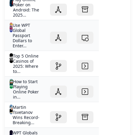
Poker on
Android: The
2025...
Use WPT
Global
Passport
Dollars to
Enter...
Top 5 Online
Casinos of
2025: Where
to...
How to Start
Playing
Online Poker
in...
Martin
Tsvetanov
Wins Record-
Breaking...
WPT Globals