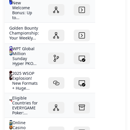
New
Welcome
Bonus: Up
to...
Golden Bounty
Championship:
Your Weekly...
WPT Global
Million
Sunday
Hyper PKO...
2025 WSOP
Explosion!
New Formats
+ Huge...
Eligible
Countries for
EVERYGAME
Poker:...
Online
Casino