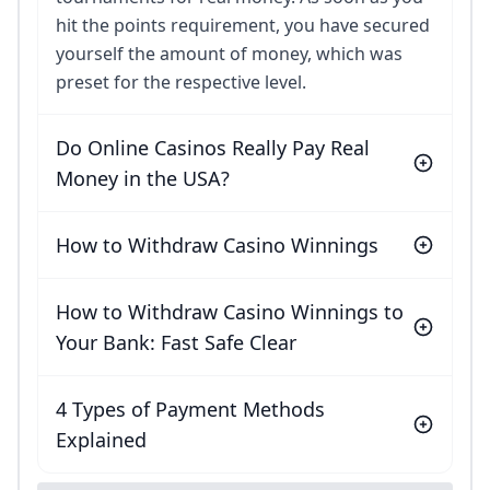
hit the points requirement, you have secured
yourself the amount of money, which was
preset for the respective level.
Do Online Casinos Really Pay Real
Money in the USA?
How to Withdraw Casino Winnings
How to Withdraw Casino Winnings to
Your Bank: Fast Safe Clear
4 Types of Payment Methods
Explained