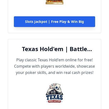
Slots Jackpot | Free Play & Win Big
Texas Hold'em | Battle
Online
Play classic Texas Hold'em online for free!
Compete with players worldwide, showcase
your poker skills, and win real cash prizes!