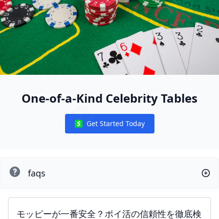
One-of-a-Kind Celebrity Tables
Get Started Today
Notifications
faqs
モッピーが一番安全？ポイ活の信頼性を徹底検