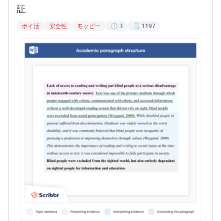
証
ポイ活
安全性
モッピー
🕒 3
🗒️ 1197