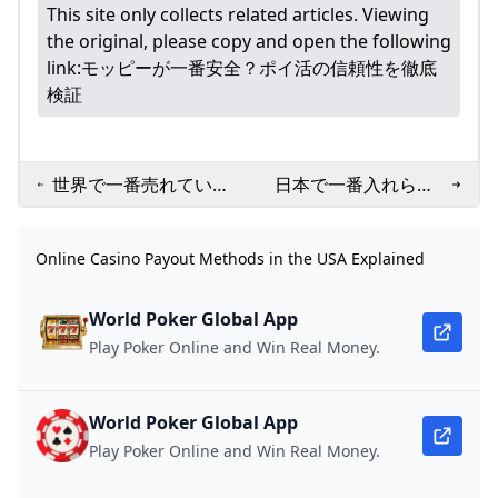
This site only collects related articles. Viewing
the original, please copy and open the following
link:
モッピーが一番安全？ポイ活の信頼性を徹底
検証
世界で一番売れている
日本で一番入れられ
ゲームアプリは？
ているアプリは
2026年最新ランキン
TikTok
Online Casino Payout Methods in the USA Explained
グ
World Poker Global App
Play Poker Online and Win Real Money.
World Poker Global App
Play Poker Online and Win Real Money.