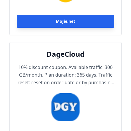
MoJie.net
DageCloud
10% discount coupon. Available traffic: 300
GB/month. Plan duration: 365 days. Traffic
reset: reset on order date or by purchasing
traffic package. Maximum achievable
bandwidth: 1000 Mbps. Node protocol:
Trojan.