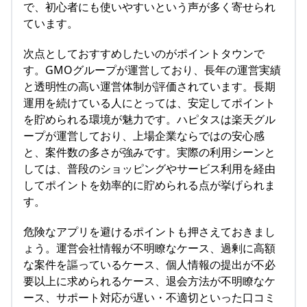
で、初心者にも使いやすいという声が多く寄せられ
ています。
次点としておすすめしたいのがポイントタウンで
す。GMOグループが運営しており、長年の運営実績
と透明性の高い運営体制が評価されています。長期
運用を続けている人にとっては、安定してポイント
を貯められる環境が魅力です。ハピタスは楽天グル
ープが運営しており、上場企業ならではの安心感
と、案件数の多さが強みです。実際の利用シーンと
しては、普段のショッピングやサービス利用を経由
してポイントを効率的に貯められる点が挙げられま
す。
危険なアプリを避けるポイントも押さえておきまし
ょう。運営会社情報が不明瞭なケース、過剰に高額
な案件を謳っているケース、個人情報の提出が不必
要以上に求められるケース、退会方法が不明瞭なケ
ース、サポート対応が遅い・不適切といった口コミ