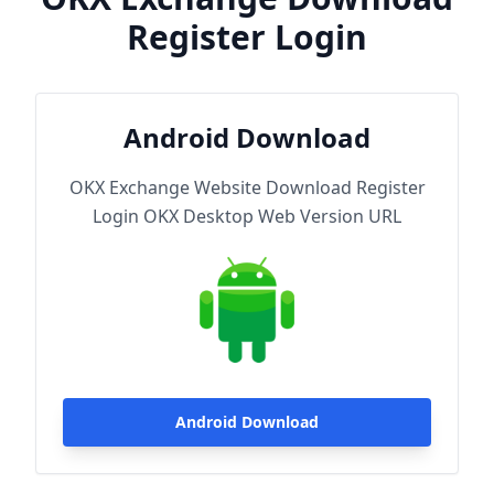
Register Login
Android Download
OKX Exchange Website Download Register
Login OKX Desktop Web Version URL
Android Download